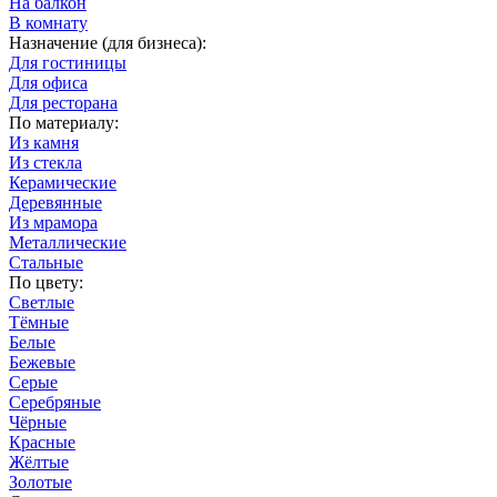
На балкон
В комнату
Назначение (для бизнеса):
Для гостиницы
Для офиса
Для ресторана
По материалу:
Из камня
Из стекла
Керамические
Деревянные
Из мрамора
Металлические
Стальные
По цвету:
Светлые
Тёмные
Белые
Бежевые
Серые
Серебряные
Чёрные
Красные
Жёлтые
Золотые