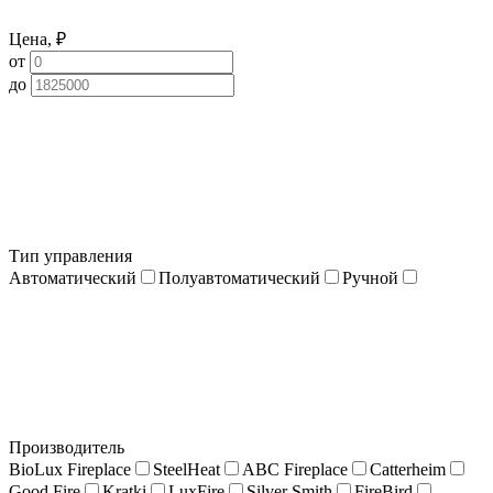
Цена, ₽
от
до
Тип управления
Автоматический
Полуавтоматический
Ручной
Производитель
BioLux Fireplace
SteelHeat
ABC Fireplace
Catterheim
Good Fire
Kratki
LuxFire
Silver Smith
FireBird