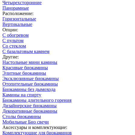
Четырехсторонние
Панорамные
Расположение:
Горизонтальные
Вертикальные
Опции:
С обогревом
С пультом
Со стеклом
С базальтовым камнем
Другие:
Настольные мини камины
Красивые биокамины
Элитные биокамины
Эксклюзивные биокамины
Отопительные биокамины
Биокамины без дымохода
Камины на спирту
Биокамины длительного горения
Дизайнерские биокамины
Декоративные биокамины
Столы биокамины
Мобильные Био свечи
Аксессуары и комплектующие:
Комплектующие для биокаминов