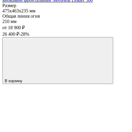
Биокамин фронтальный SteelHeat Leader 500
Размер
475x463x235 мм
Общая линия огня
210 мм
от 18 900
₽
26 400
₽
-28%
В корзину