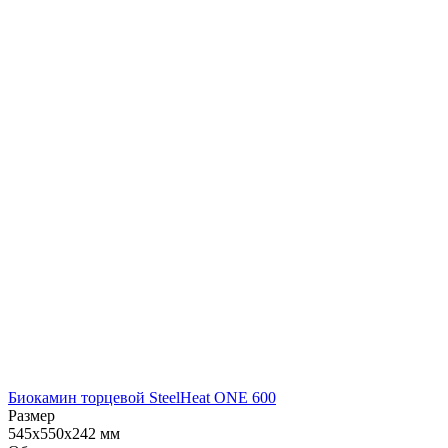
Биокамин торцевой SteelHeat ONE 600
Размер
545x550x242 мм